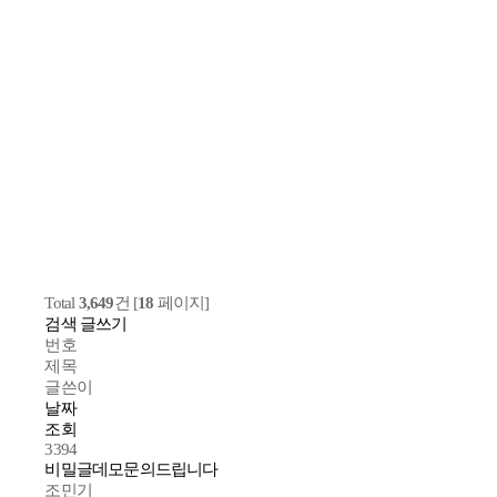
Total
3,649
건 [
18
페이지]
검색
글쓰기
번호
제목
글쓴이
날짜
조회
3394
비밀글
데모문의드립니다
조민기