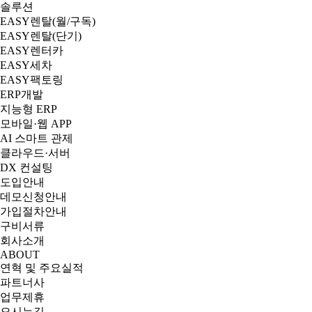
솔루션
EASY렌탈(월/구독)
EASY렌탈(단기)
EASY렌터카
EASY세차
EASY팩토링
ERP개발
지능형 ERP
모바일·웹 APP
AI 스마트 관제
클라우드·서버
DX 컨설팅
도입안내
데모신청안내
가입절차안내
구비서류
회사소개
ABOUT
연혁 및 주요실적
파트너사
업무제휴
오시는길