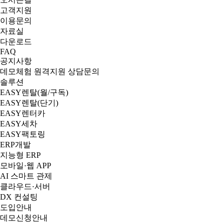
고객지원
이용문의
자료실
다운로드
FAQ
공지사항
데모체험
원격지원
상담문의
솔루션
EASY렌탈(월/구독)
EASY렌탈(단기)
EASY렌터카
EASY세차
EASY팩토링
ERP개발
지능형 ERP
모바일·웹 APP
AI 스마트 관제
클라우드·서버
DX 컨설팅
도입안내
데모신청안내