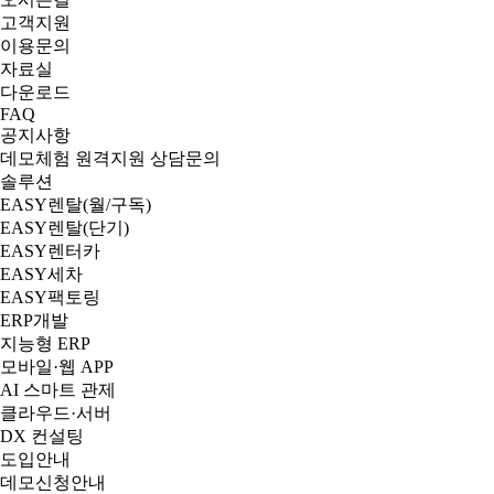
고객지원
이용문의
자료실
다운로드
FAQ
공지사항
데모체험
원격지원
상담문의
솔루션
EASY렌탈(월/구독)
EASY렌탈(단기)
EASY렌터카
EASY세차
EASY팩토링
ERP개발
지능형 ERP
모바일·웹 APP
AI 스마트 관제
클라우드·서버
DX 컨설팅
도입안내
데모신청안내