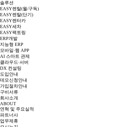
솔루션
EASY렌탈(월/구독)
EASY렌탈(단기)
EASY렌터카
EASY세차
EASY팩토링
ERP개발
지능형 ERP
모바일·웹 APP
AI 스마트 관제
클라우드·서버
DX 컨설팅
도입안내
데모신청안내
가입절차안내
구비서류
회사소개
ABOUT
연혁 및 주요실적
파트너사
업무제휴
오시는길