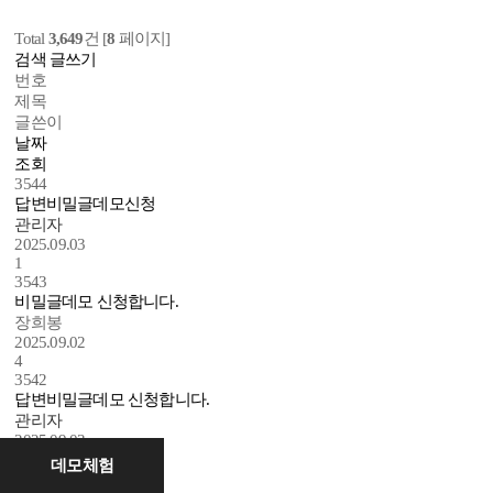
Total
3,649
건 [
8
페이지]
검색
글쓰기
번호
제목
글쓴이
날짜
조회
3544
답변
비밀글
데모신청
관리자
2025.09.03
1
3543
비밀글
데모 신청합니다.
장희봉
2025.09.02
4
3542
답변
비밀글
데모 신청합니다.
관리자
2025.09.03
1
데모체험
원격지원
상담문의
3541