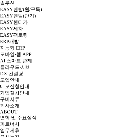
솔루션
EASY렌탈(월/구독)
EASY렌탈(단기)
EASY렌터카
EASY세차
EASY팩토링
ERP개발
지능형 ERP
모바일·웹 APP
AI 스마트 관제
클라우드·서버
DX 컨설팅
도입안내
데모신청안내
가입절차안내
구비서류
회사소개
ABOUT
연혁 및 주요실적
파트너사
업무제휴
오시는길