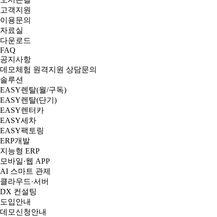
고객지원
이용문의
자료실
다운로드
FAQ
공지사항
데모체험
원격지원
상담문의
솔루션
EASY렌탈(월/구독)
EASY렌탈(단기)
EASY렌터카
EASY세차
EASY팩토링
ERP개발
지능형 ERP
모바일·웹 APP
AI 스마트 관제
클라우드·서버
DX 컨설팅
도입안내
데모신청안내