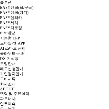
솔루션
EASY렌탈(월/구독)
EASY렌탈(단기)
EASY렌터카
EASY세차
EASY팩토링
ERP개발
지능형 ERP
모바일·웹 APP
AI 스마트 관제
클라우드·서버
DX 컨설팅
도입안내
데모신청안내
가입절차안내
구비서류
회사소개
ABOUT
연혁 및 주요실적
파트너사
업무제휴
오시는길