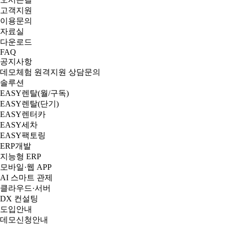
고객지원
이용문의
자료실
다운로드
FAQ
공지사항
데모체험
원격지원
상담문의
솔루션
EASY렌탈(월/구독)
EASY렌탈(단기)
EASY렌터카
EASY세차
EASY팩토링
ERP개발
지능형 ERP
모바일·웹 APP
AI 스마트 관제
클라우드·서버
DX 컨설팅
도입안내
데모신청안내