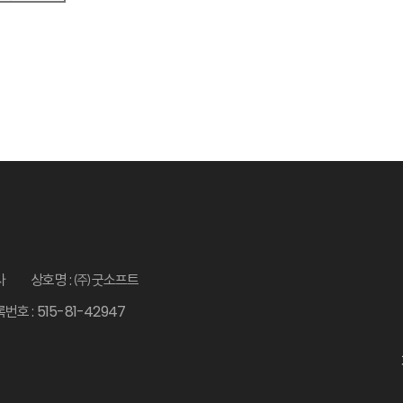
사
상호명 : ㈜굿소프트
호 : 515-81-42947