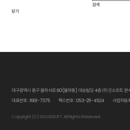
검색
닫기
대구광역시 동구 율하서로 60(율하동) 대승빌딩 4층 ㈜굿소프트 본
대표번호 : 1661-7375
팩스번호 : 053-211-4524
사업자등록번
Copyright (C) GOODSOFT. All Rights Reserved.