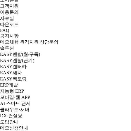
고객지원
이용문의
자료실
다운로드
FAQ
공지사항
데모체험
원격지원
상담문의
솔루션
EASY렌탈(월/구독)
EASY렌탈(단기)
EASY렌터카
EASY세차
EASY팩토링
ERP개발
지능형 ERP
모바일·웹 APP
AI 스마트 관제
클라우드·서버
DX 컨설팅
도입안내
데모신청안내