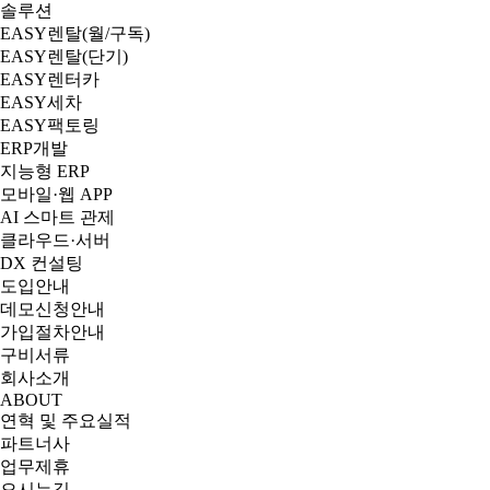
솔루션
EASY렌탈(월/구독)
EASY렌탈(단기)
EASY렌터카
EASY세차
EASY팩토링
ERP개발
지능형 ERP
모바일·웹 APP
AI 스마트 관제
클라우드·서버
DX 컨설팅
도입안내
데모신청안내
가입절차안내
구비서류
회사소개
ABOUT
연혁 및 주요실적
파트너사
업무제휴
오시는길