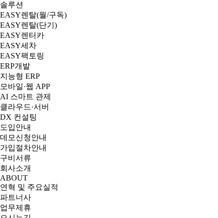
솔루션
EASY렌탈(월/구독)
EASY렌탈(단기)
EASY렌터카
EASY세차
EASY팩토링
ERP개발
지능형 ERP
모바일·웹 APP
AI 스마트 관제
클라우드·서버
DX 컨설팅
도입안내
데모신청안내
가입절차안내
구비서류
회사소개
ABOUT
연혁 및 주요실적
파트너사
업무제휴
오시는길