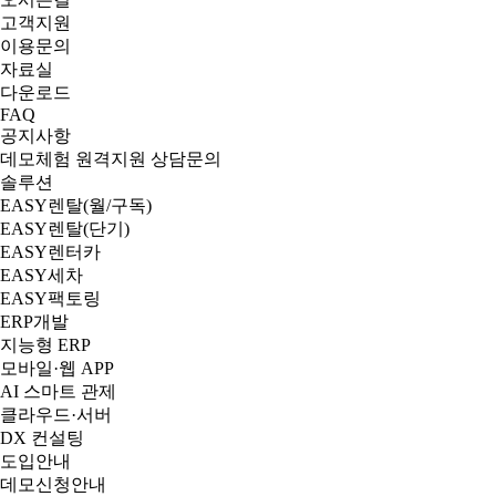
고객지원
이용문의
자료실
다운로드
FAQ
공지사항
데모체험
원격지원
상담문의
솔루션
EASY렌탈(월/구독)
EASY렌탈(단기)
EASY렌터카
EASY세차
EASY팩토링
ERP개발
지능형 ERP
모바일·웹 APP
AI 스마트 관제
클라우드·서버
DX 컨설팅
도입안내
데모신청안내