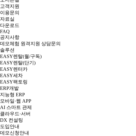
고객지원
이용문의
자료실
다운로드
FAQ
공지사항
데모체험
원격지원
상담문의
솔루션
EASY렌탈(월/구독)
EASY렌탈(단기)
EASY렌터카
EASY세차
EASY팩토링
ERP개발
지능형 ERP
모바일·웹 APP
AI 스마트 관제
클라우드·서버
DX 컨설팅
도입안내
데모신청안내