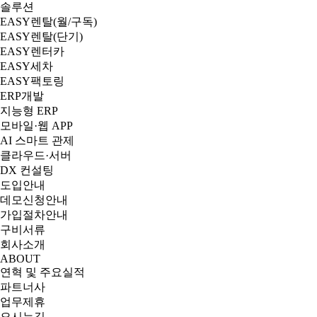
솔루션
EASY렌탈(월/구독)
EASY렌탈(단기)
EASY렌터카
EASY세차
EASY팩토링
ERP개발
지능형 ERP
모바일·웹 APP
AI 스마트 관제
클라우드·서버
DX 컨설팅
도입안내
데모신청안내
가입절차안내
구비서류
회사소개
ABOUT
연혁 및 주요실적
파트너사
업무제휴
오시는길