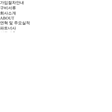
가입절차안내
구비서류
회사소개
ABOUT
연혁 및 주요실적
파트너사
업무제휴
오시는길
고객지원
이용문의
자료실
다운로드
FAQ
공지사항